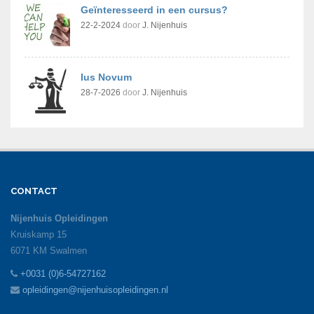
Geïnteresseerd in een cursus?
22-2-2024
door
J. Nijenhuis
Ius Novum
28-7-2026
door
J. Nijenhuis
CONTACT
Nijenhuis Opleidingen
Kruiskamp 15
6071 KM Swalmen
+0031 (0)6-54727162
opleidingen@nijenhuisopleidingen.nl