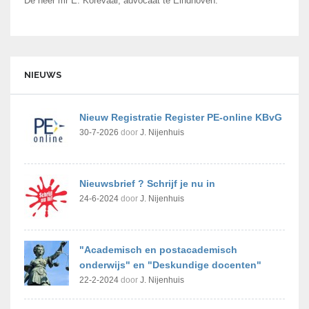
De heer mr E. Korevaar, advocaat te Eindhoven.
NIEUWS
Nieuw Registratie Register PE-online KBvG
30-7-2026
door
J. Nijenhuis
Nieuwsbrief ? Schrijf je nu in
24-6-2024
door
J. Nijenhuis
"Academisch en postacademisch
onderwijs" en "Deskundige docenten"
22-2-2024
door
J. Nijenhuis