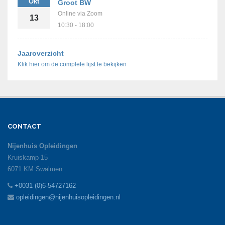
Okt
Groot BW
Online via Zoom
13
10:30 - 18:00
Jaaroverzicht
Klik hier om de complete lijst te bekijken
CONTACT
Nijenhuis Opleidingen
Kruiskamp 15
6071 KM Swalmen
+0031 (0)6-54727162
opleidingen@nijenhuisopleidingen.nl