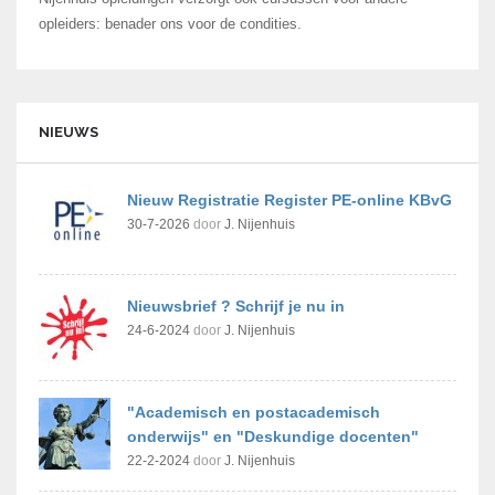
opleiders: benader ons voor de condities.
NIEUWS
Nieuw Registratie Register PE-online KBvG
30-7-2026
door
J. Nijenhuis
Nieuwsbrief ? Schrijf je nu in
24-6-2024
door
J. Nijenhuis
"Academisch en postacademisch
onderwijs" en "Deskundige docenten"
22-2-2024
door
J. Nijenhuis