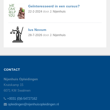
Geïnteresseerd in een cursus?
22-2-2024
door
J. Nijenhuis
Ius Novum
28-7-2026
door
J. Nijenhuis
CONTACT
Nijenhuis Opleidingen
Kruiskamp 15
6071 KM Swalmen
+0031 (0)6-54727162
opleidingen@nijenhuisopleidingen.nl