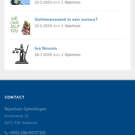
22-2-2024
door
J. Nijenhuis
Geïnteresseerd in een cursus?
22-2-2024
door
J. Nijenhuis
Ius Novum
28-7-2026
door
J. Nijenhuis
CONTACT
Nijenhuis Opleidingen
Kruiskamp 15
6071 KM Swalmen
+0031 (0)6-54727162