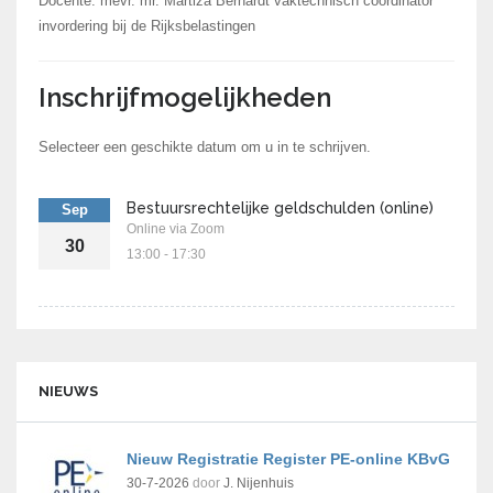
Docente: mevr. mr. Martiza Bernardt vaktechnisch coördinator
invordering bij de Rijksbelastingen
Inschrijfmogelijkheden
Selecteer een geschikte datum om u in te schrijven.
Bestuursrechtelijke geldschulden (online)
Sep
Online via Zoom
30
13:00 - 17:30
NIEUWS
Nieuw Registratie Register PE-online KBvG
30-7-2026
door
J. Nijenhuis