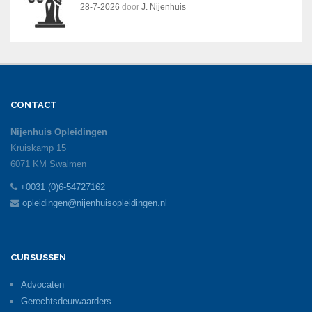
28-7-2026
door
J. Nijenhuis
CONTACT
Nijenhuis Opleidingen
Kruiskamp 15
6071 KM Swalmen
+0031 (0)6-54727162
opleidingen@nijenhuisopleidingen.nl
CURSUSSEN
Advocaten
Gerechtsdeurwaarders