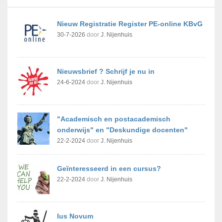
Nieuw Registratie Register PE-online KBvG
30-7-2026
door
J. Nijenhuis
Nieuwsbrief ? Schrijf je nu in
24-6-2024
door
J. Nijenhuis
"Academisch en postacademisch
onderwijs" en "Deskundige docenten"
22-2-2024
door
J. Nijenhuis
Geïnteresseerd in een cursus?
22-2-2024
door
J. Nijenhuis
Ius Novum