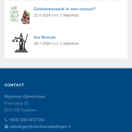
Geïnteresseerd in een cursus?
22-2-2024
door
J. Nijenhuis
Ius Novum
28-7-2026
door
J. Nijenhuis
CONTACT
Nijenhuis Opleidingen
Kruiskamp 15
6071 KM Swalmen
+0031 (0)6-54727162
opleidingen@nijenhuisopleidingen.nl